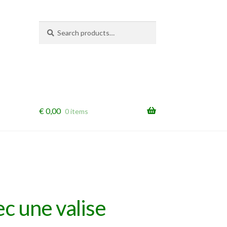
Search
Search
for:
€
0,00
0 items
ec une valise