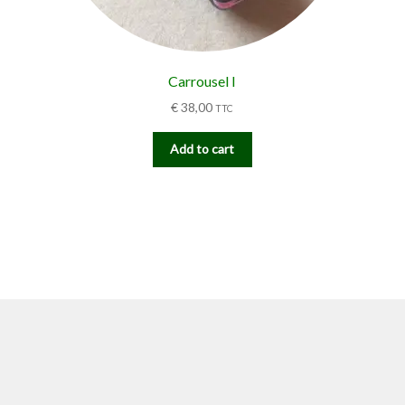
Carrousel I
€
38,00
TTC
Add to cart