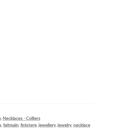
e
,
Necklaces - Colliers
e
,
faitmain
,
finistere
,
jewellery
,
jewelry
,
necklace