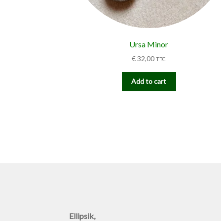
Ursa Minor
€
32,00
TTC
Add to cart
Ellipsik,