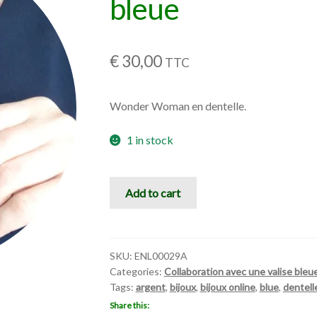
bleue
€
30,00
TTC
Wonder Woman en dentelle.
1 in stock
Collaboration
Add to cart
avec
une
valise
bleue
SKU:
ENL00029A
Categories:
Collaboration avec une valise bleu
quantity
Tags:
argent
,
bijoux
,
bijoux online
,
blue
,
dentell
Share this: