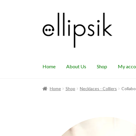
Skip
Skip
to
to
navigation
content
Home
About Us
Shop
My acco
Home
Shop
Necklaces - Colliers
Collabo